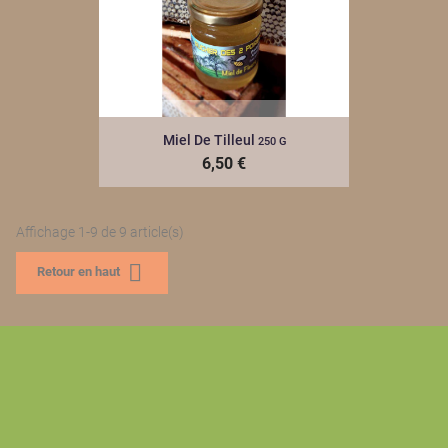
Miel De Tilleul
250 G
6,50 €
Affichage 1-9 de 9 article(s)

Retour en haut