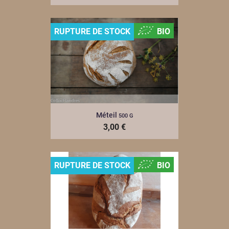
RUPTURE DE STOCK
BIO
Méteil
500 G
3,00 €
RUPTURE DE STOCK
BIO