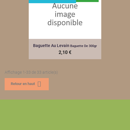
Baguette Au Levain
Baguette De 300gr
2,10 €
Affichage 1-33 de 33 article(s)

Retour en haut