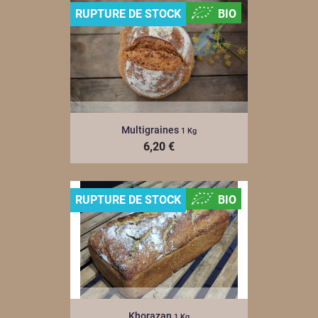
RUPTURE DE STOCK
BIO
Multigraines
1 Kg
6,20 €
RUPTURE DE STOCK
BIO
Khorazan
1 Kg