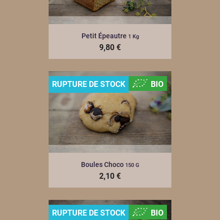
Petit Épeautre
1 Kg
9,80 €
RUPTURE DE STOCK
BIO
Boules Choco
150 G
2,10 €
RUPTURE DE STOCK
BIO