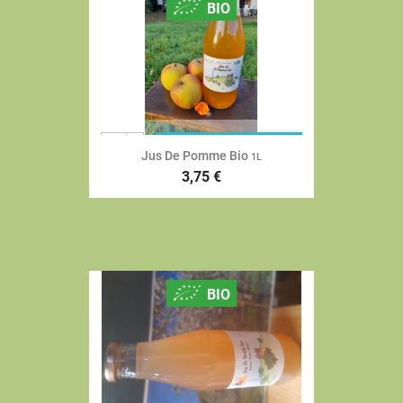
BIO
+
Ajouter au
Jus De Pomme Bio
-
1L
3,75 €
BIO