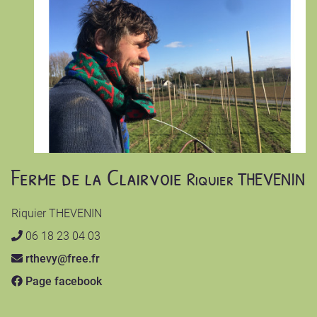
Ferme de la Clairvoie
Riquier THEVENIN
Riquier THEVENIN
06 18 23 04 03
rthevy@free.fr
Page facebook